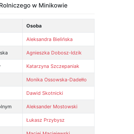
Rolniczego w Minikowie
Osoba
Aleksandra Bielińska
iska
Agnieszka Dobosz-Idzik
w
Katarzyna Szczepaniak
Monika Ossowska-Dadełło
Dawid Skotnicki
olnym
Aleksander Mostowski
Łukasz Przybysz
Maciej Maciejewski