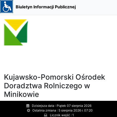
Biuletyn Informacji Publicznej
Kujawsko-Pomorski Ośrodek
Doradztwa Rolniczego w
Minikowie
Dzisiejsza data :
Piątek 07 sierpnia 2026
Ostatnia zmiana :
5 sierpnia 2026 r. 07:20
Licznik wejść :
1