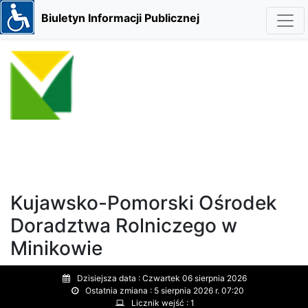
Biuletyn Informacji Publicznej
Kujawsko-Pomorski Ośrodek
Doradztwa Rolniczego w
Minikowie
Dzisiejsza data :
Czwartek 06 sierpnia 2026
Ostatnia zmiana :
5 sierpnia 2026 r. 07:20
Licznik wejść :
1