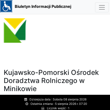
Biuletyn Informacji Publicznej
Kujawsko-Pomorski Ośrodek
Doradztwa Rolniczego w
Minikowie
Dzisiejsza data :
Sobota 08 sierpnia 2026
Ostatnia zmiana :
5 sierpnia 2026 r. 07:20
Licznik wejść :
1