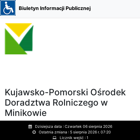
Biuletyn Informacji Publicznej
Kujawsko-Pomorski Ośrodek
Doradztwa Rolniczego w
Minikowie
Dzisiejsza data :
Czwartek 06 sierpnia 2026
Ostatnia zmiana :
5 sierpnia 2026 r. 07:20
Licznik wejść :
1