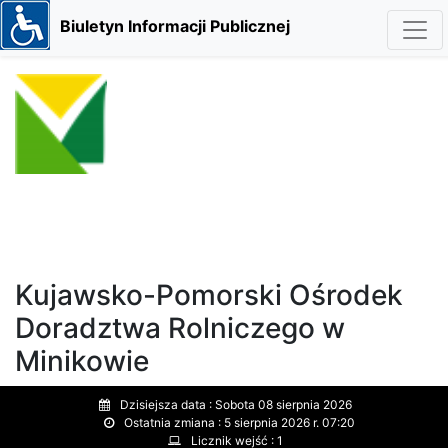
Biuletyn Informacji Publicznej
Kujawsko-Pomorski Ośrodek
Doradztwa Rolniczego w
Minikowie
Dzisiejsza data :
Sobota 08 sierpnia 2026
Ostatnia zmiana :
5 sierpnia 2026 r. 07:20
Licznik wejść :
1