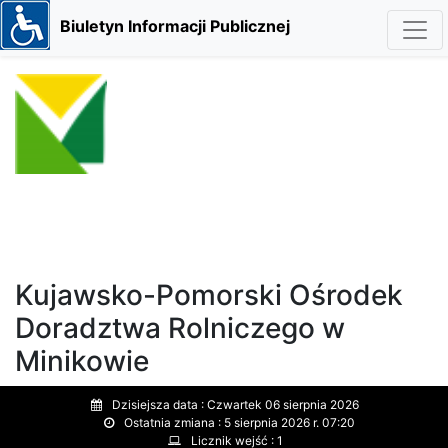
Biuletyn Informacji Publicznej
Kujawsko-Pomorski Ośrodek
Doradztwa Rolniczego w
Minikowie
Dzisiejsza data :
Czwartek 06 sierpnia 2026
Ostatnia zmiana :
5 sierpnia 2026 r. 07:20
Licznik wejść :
1